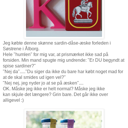
Jeg købte denne skønne sardin-dåse-æske forleden i
Søstrene i Ålborg.
Hele "humlen" for mig var, at prismærket ikke sad på
forsiden. Min mand spugte mig undrende: "Er DU begyndt at
spise sardiner?"
"Nej da"....."Du siger da ikke du bare har købt noget mad for
at de skal smides ud igen vel?"
"Nej nej, jeg nyder jo at se på æsken"....
OK. Måske jeg ikke er helt normal? Måske jeg ikke
kan skjule det længere? Grin bare. Det går ikke over
alligevel :)