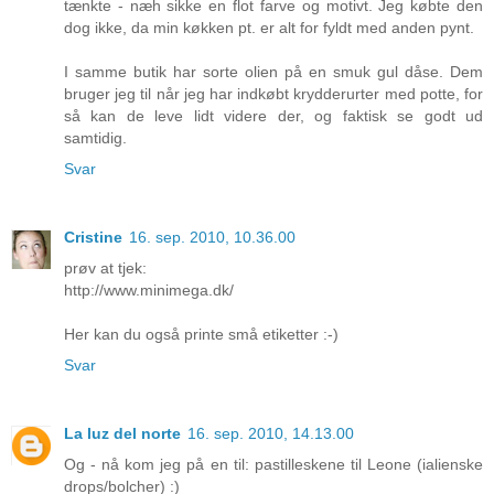
tænkte - næh sikke en flot farve og motivt. Jeg købte den
dog ikke, da min køkken pt. er alt for fyldt med anden pynt.
I samme butik har sorte olien på en smuk gul dåse. Dem
bruger jeg til når jeg har indkøbt krydderurter med potte, for
så kan de leve lidt videre der, og faktisk se godt ud
samtidig.
Svar
Cristine
16. sep. 2010, 10.36.00
prøv at tjek:
http://www.minimega.dk/
Her kan du også printe små etiketter :-)
Svar
La luz del norte
16. sep. 2010, 14.13.00
Og - nå kom jeg på en til: pastilleskene til Leone (ialienske
drops/bolcher) :)