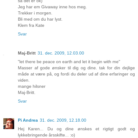
så det er ok)
Jeg har em Givaway inne hos meg.
Trekker i morgen.
Bli med om du har lyst.
Klem fra Kate
Svar
Maj-Britt
31. dec. 2009, 12.03.00
"let there be peace on earth and let it begin with me"
Masser af gode ønsker til dig og dine. tak for din dejlige
måde at være på, og fordi du deler ud af dine erfaringer og
viden.
mange hilsner
Maj-Britt.
Svar
Pi Andrea
31. dec. 2009, 12.18.00
Hej Karen... Du og dine ønskes et rigtigt godt og
lykkebringende årsskifte... :o)