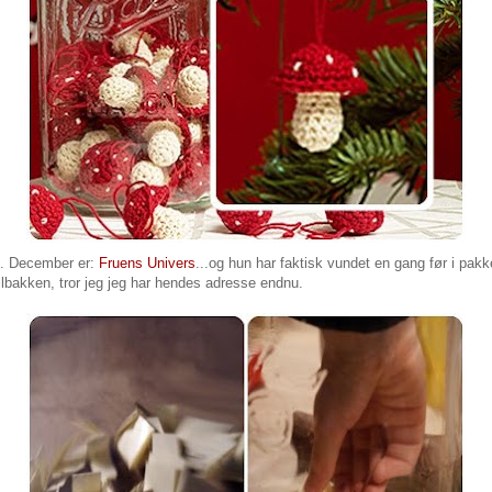
5. December er:
Fruens Univers
...og hun har faktisk vundet en gang før i pak
mailbakken, tror jeg jeg har hendes adresse endnu.