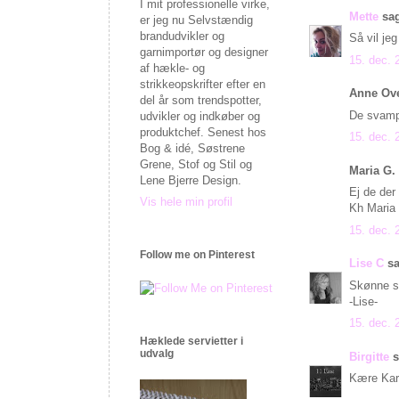
I mit professionelle virke,
Mette
sag
er jeg nu Selvstændig
brandudvikler og
Så vil je
garnimportør og designer
15. dec. 
af hækle- og
strikkeopskrifter efter en
Anne Ove
del år som trendspotter,
De svampe
udvikler og indkøber og
produktchef. Senest hos
15. dec. 
Bog & idé, Søstrene
Grene, Stof og Stil og
Maria G. 
Lene Bjerre Design.
Ej de der
Vis hele min profil
Kh Maria
15. dec. 
Follow me on Pinterest
Lise C
sa
Skønne sk
-Lise-
15. dec. 
Hæklede servietter i
udvalg
Birgitte
s
Kære Kar