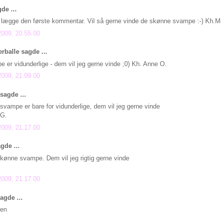
de ...
g lægge den første kommentar. Vil så gerne vinde de skønne svampe :-) Kh.M
2009, 20.55.00
rballe sagde ...
 er vidunderlige - dem vil jeg gerne vinde ;0) Kh. Anne O.
2009, 21.09.00
sagde ...
 svampe er bare for vidunderlige, dem vil jeg gerne vinde
 G.
2009, 21.17.00
gde ...
ønne svampe. Dem vil jeg rigtig gerne vinde
2009, 21.17.00
agde ...
en