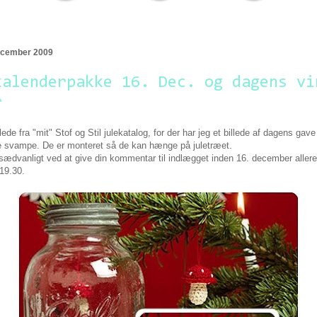
december 2009
kalenderpakke 16. Dec. og dagens vi
r
llede fra "mit" Stof og Stil julekatalog, for der har jeg et billede af dagens ga
 svampe. De er monteret så de kan hænge på juletræet.
ædvanligt ved at give din kommentar til indlægget inden 16. december allered
 19.30.