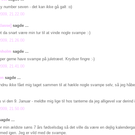
ky number seven - det kan ikke gå galt :o)
2009, 21.22.00
klasse]
sagde ...
 da snart være min tur til at vinde nogle svampe :-)
2009, 21.26.00
rnholm
sagde ...
uper gerne have svampe på juletræet. Krydser fingre :-)
2009, 21.41.00
en
sagde ...
ndnu ikke fået mig taget sammen til at hækle nogle svampe selv, så jeg håber
vi den 9. Januar - meldte mig lige til hos tanterne da jeg alligevel var derind i
2009, 21.50.00
agde ...
r min ældste søns 7 års fødselsdag så det ville da være en dejlig kalenderga
 med igen. Jeg er vild med de svampe.