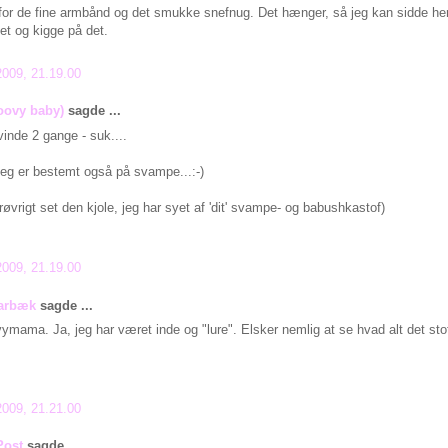
for de fine armbånd og det smukke snefnug. Det hænger, så jeg kan sidde he
et og kigge på det.
2009, 21.19.00
roovy baby)
sagde ...
inde 2 gange - suk....
eg er bestemt også på svampe...:-)
røvrigt set den kjole, jeg har syet af 'dit' svampe- og babushkastof)
2009, 21.19.00
larbæk
sagde ...
ymama. Ja, jeg har været inde og "lure". Elsker nemlig at se hvad alt det stof
2009, 21.21.00
Post
sagde ...