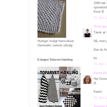
1000 tak 
spisebord
Knus B
15. dec. 
Trine (g
Tænk at v
Nå, men j
Hurtigst muligt fremvokser
Danmarks største udvalg
(har du fo
kh
E-bogen Tofarvet Hækling
15. dec. 
Karen K
Hej Groov
til.
Karen
15. dec. 
Annette 