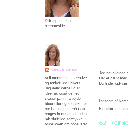
Klik og find min
hjemmeside
Karen Klarbæk
Jeg har allerede 
Velkommen i mit kreative
Der er pænt med p
og tankefulde univers -
Du finder oplysni
Jeg deler gerne ud af
ideerne, også det jeg
skaber på mit arbejde.
Indsendt af
Kare
Ideer eller egne opskrifter
her fra bloggen, må ikke
Etiketter:
Julekal
bruges kommercielt uden
mit skriftlige samtykke i
62 komm
følge loven om ophavsret.