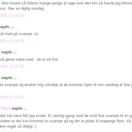
 ikke kostet så hulens mange penge at tage over den bro så havde jeg tilmel
us. Hav en dejlig onsdag.
2009, 21.55.00
agde ...
gså med på svampe :o)
2009, 22.04.00
sagde ...
gså gerne være med.. de er så fine
2009, 22.07.00
sagde ...
r svampe og ønsker mig virkeligt at de kommer hjem til min samling af fine
2009, 22.16.00
a Ravn
sagde ...
t må være NU jeg vinder. Er nemlig igang med de små fine svampe til en gr
lvidere er der kun kommet to svampe på og der er plads til maaange flere, så et
ære noget så dejligt :)