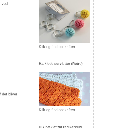
r ved
Klik og find opskriften
Hæklede servietter (Retro)
 det bliver
Klik og find opskriften
DIY hæklet zig zag karklud