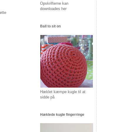
Opskrifterne kan
downloades her
ette
Ball to sit on
Hæklet kæmpe kugle til at
sidde på
Hæklede kugle fingerringe