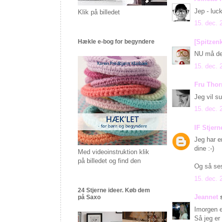
Jep - luc
Klik på billedet
15. dec. 
[Spitzen
Hækle e-bog for begyndere
NU må det
15. dec. 
Fru Tho
Jeg vil s
15. dec. 
IF Stjern
Jeg har e
dine :-)
Med videoinstruktion klik
på billedet og find den
Og så ses 
15. dec. 
24 Stjerne ideer. Køb dem
Jeannet
s
på Saxo
Imorgen e
Så jeg er