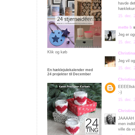
havde det
hæklekurs
15. dec. 
mette b
s
Jeg er o
15. dec. 
Klik og køb
Christina
Jeg vil o
15. dec. 
En hæklejulekalender med
24 projekter til December
Christina
EEEEllske
:-)
15. dec. 
Christin
JAAAAH de
men indti
ville da v