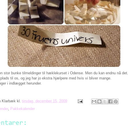
en stor bunke tilmeldinger til hæklekurset i Odense. Men du kan endnu nå det
lads til os, og jeg har jo ekstra hjælpere med hvis vi bliver mange.
nger i indlægget herunder.
n Klarbæk
kl.
tirsdag, december 15, 2009
ender
,
Pakkekalender
entarer: